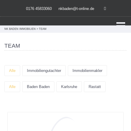
Direkt zum Inhalt springen
0176 45833060
nkbaden@t-online.de
NK BADEN IMMOBILIEN
>
TEAM
TEAM
Alle
Immobiliengutachter
Immobilienmakler
Alle
Baden Baden
Karlsruhe
Rastatt